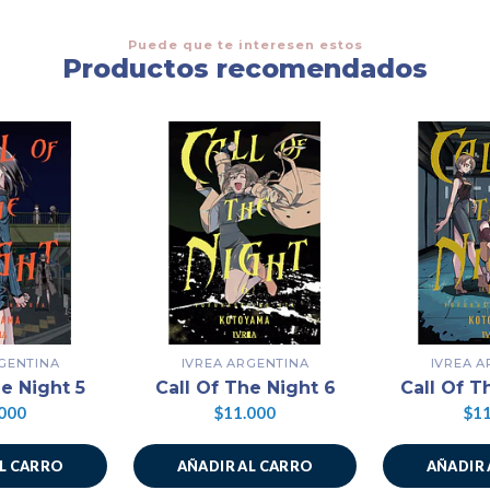
Puede que te interesen estos
Productos recomendados
GENTINA
IVREA ARGENTINA
IVREA 
he Night 5
Call Of The Night 6
Call Of T
000
$11.000
$11
AL CARRO
AÑADIR AL CARRO
AÑADIR 