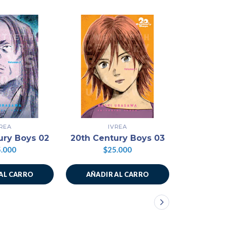
VREA
IVREA
ury Boys 02
20th Century Boys 03
20th Cen
.000
$25.000
$2
AL CARRO
AÑADIR AL CARRO
AÑADIR