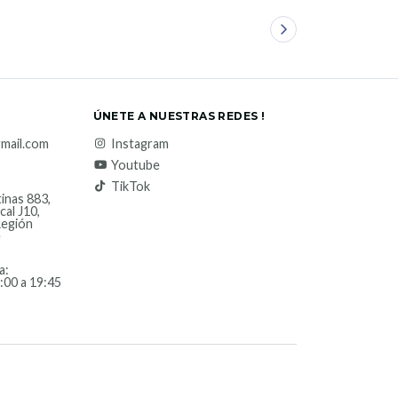
ÚNETE A NUESTRAS REDES !
mail.com
Instagram
Youtube
TikTok
inas 883,
cal J10,
Región
e
a:
:00 a 19:45