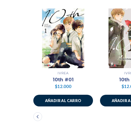
IVREA
IVR
10th #01
10th
$12.000
$12.
AÑADIR AL CARRO
AÑADIR 