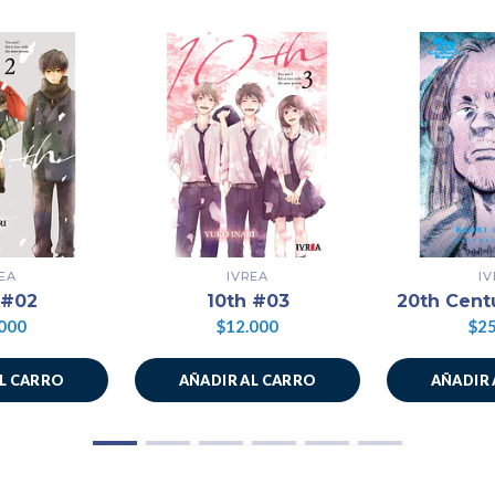
EA
IVREA
I
 #02
10th #03
20th Cent
000
$12.000
$25
AL CARRO
AÑADIR AL CARRO
AÑADIR 