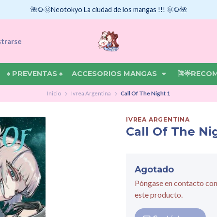
🌺🌻🌞Neotokyo La ciudad de los mangas !!! 🌞🌻🌺
strarse
♠ PREVENTAS ♠
ACCESORIOS MANGAS
🎏🌟RECO
Inicio
Ivrea Argentina
Call Of The Night 1
IVREA ARGENTINA
Call Of The Ni
Agotado
Póngase en contacto con
este producto.