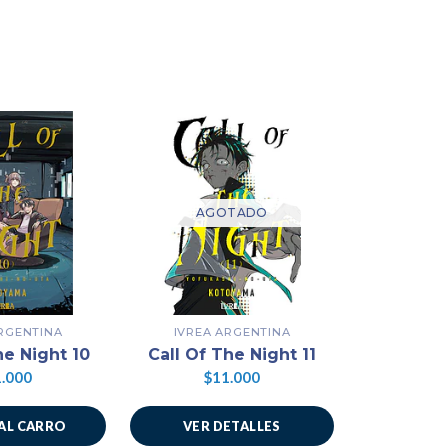
AGOTADO
ARGENTINA
IVREA ARGENTINA
IVREA
he Night 10
Call Of The Night 11
Call Of 
.000
$11.000
$1
AL CARRO
VER DETALLES
AÑADIR