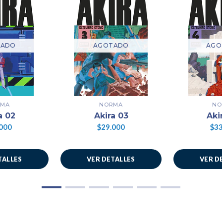
TADO
AGOTADO
AGO
RMA
NORMA
NO
a 02
Akira 03
Aki
000
$29.000
$33
TALLES
VER DETALLES
VER D