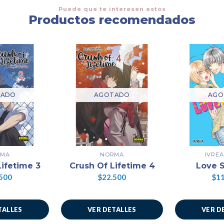
Puede que te interesen estos
Productos recomendados
TADO
AGOTADO
AGO
RMA
NORMA
IVRE
Lifetime 3
Crush Of Lifetime 4
Love S
500
$22.500
$11
TALLES
VER DETALLES
VER D