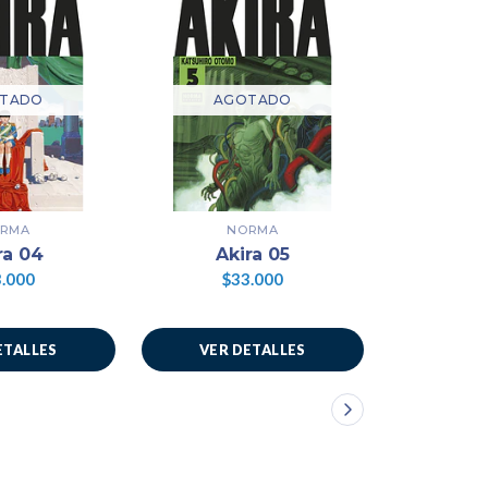
TADO
AGOTADO
AG
RMA
NORMA
N
ra 04
Akira 05
Akira 06
.000
$33.000
$3
ETALLES
VER DETALLES
VER 