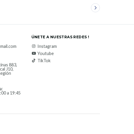
ÚNETE A NUESTRAS REDES !
mail.com
Instagram
Youtube
TikTok
inas 883,
cal J10,
Región
e
a:
:00 a 19:45