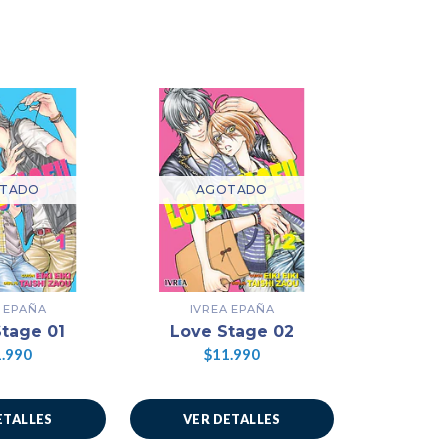
TADO
AGOTADO
AG
A EPAÑA
IVREA EPAÑA
IVR
tage 01
Love Stage 02
Love 
.990
$11.990
$1
ETALLES
VER DETALLES
VER 