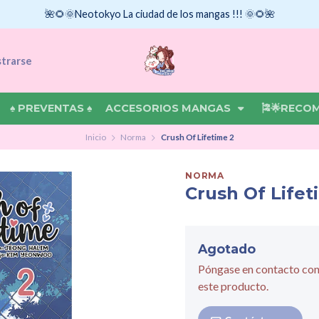
🌺🌻🌞Neotokyo La ciudad de los mangas !!! 🌞🌻🌺
strarse
♠ PREVENTAS ♠
ACCESORIOS MANGAS
🎏🌟RECO
Inicio
Norma
Crush Of Lifetime 2
NORMA
Crush Of Lifet
Agotado
Póngase en contacto con
este producto.