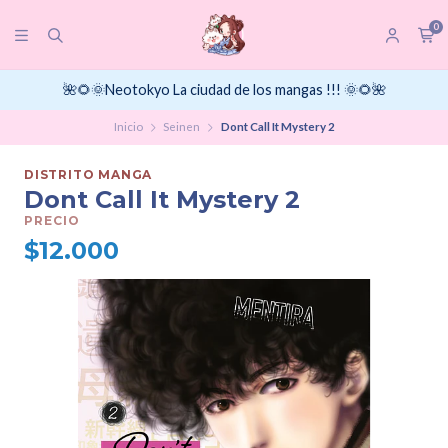
0
🌺🌻🌞Neotokyo La ciudad de los mangas !!! 🌞🌻🌺
Inicio
Seinen
Dont Call It Mystery 2
DISTRITO MANGA
Dont Call It Mystery 2
PRECIO
$12.000