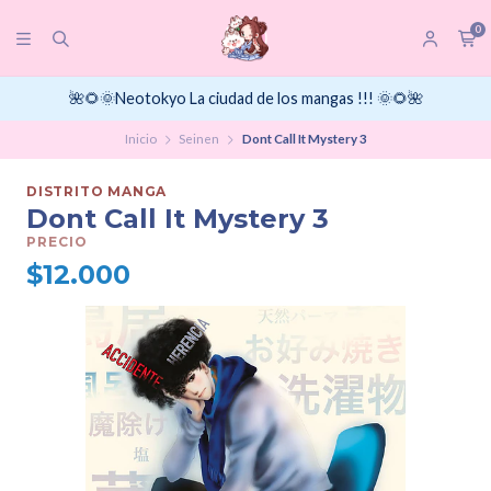
0
🌺🌻🌞Neotokyo La ciudad de los mangas !!! 🌞🌻🌺
Inicio
Seinen
Dont Call It Mystery 3
DISTRITO MANGA
Dont Call It Mystery 3
PRECIO
$12.000