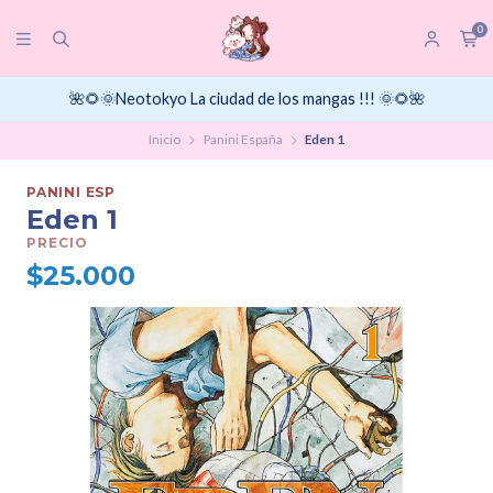
0
🌺🌻🌞Neotokyo La ciudad de los mangas !!! 🌞🌻🌺
Inicio
Panini España
Eden 1
PANINI ESP
Eden 1
PRECIO
$25.000