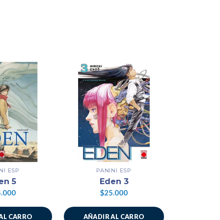
NI ESP
PANINI ESP
PAN
en 5
Eden 3
E
.000
$25.000
$2
AL CARRO
AÑADIR AL CARRO
AÑADIR