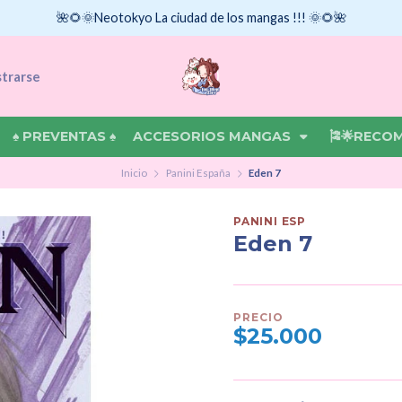
🌺🌻🌞Neotokyo La ciudad de los mangas !!! 🌞🌻🌺
strarse
♠ PREVENTAS ♠
ACCESORIOS MANGAS
🎏🌟RECO
Inicio
Panini España
Eden 7
PANINI ESP
Eden 7
PRECIO
$25.000