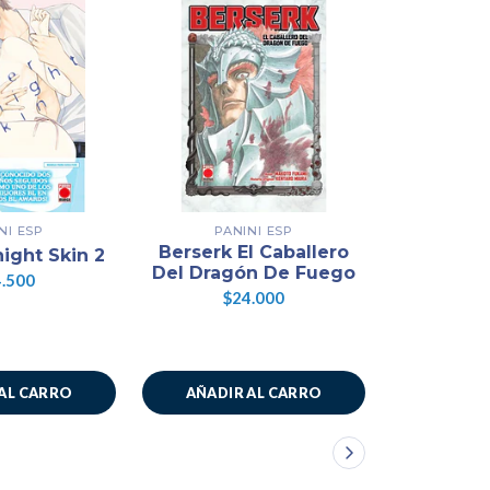
NI ESP
PANINI ESP
PAN
Berserk El Caballero
ight Skin 2
Berserk
Del Dragón De Fuego
.500
$2
$24.000
AL CARRO
AÑADIR AL CARRO
AÑADIR