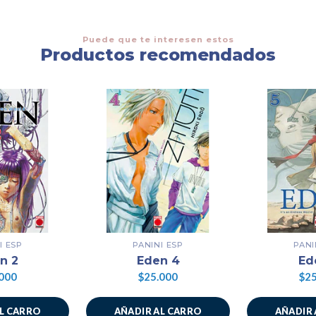
Puede que te interesen estos
Productos recomendados
I ESP
PANINI ESP
PANI
n 2
Eden 4
Ed
000
$25.000
$25
AL CARRO
AÑADIR AL CARRO
AÑADIR 