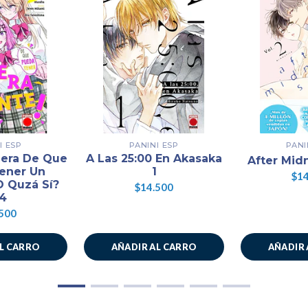
I ESP
PANINI ESP
PANI
nera De Que
A Las 25:00 En Akasaka
After Midn
ener Un
1
$14
O Quzá Sí?
$14.500
.4
500
AL CARRO
AÑADIR AL CARRO
AÑADIR 