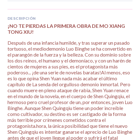
DESCRIPCIÓN
¡NO TE PIERDAS LA PRIMERA OBRA DE MO XIANG
TONG XIU!
Después de una infancia humilde, y tras superar un pasado
tortuoso, el mediodemonio Luo Binghe se ha convertido en
el parangón de la fuerza y la belleza. Con su dominio sobre
los dos reinos, el humano y el demoníaco, y con un harén de
cientos de mujeres a sus pies, es el protagonista más
poderoso... ¡de una serie de novelas baratas!Al menos, eso
es lo que opina Shen Yuan nada más acabar el último
capítulo de La senda del orgulloso demonio inmortal. Pero
cuando muere en pleno ataque de rabia, Shen Yuan renace
en el mundo de la novela, en el cuerpo de Shen Quingqiu, el
hermoso pero cruel profesor de un, por entonces, joven Luo
Binghe. Aunque Shen Quingqiu tiene un poder increíble
como cultivador, su destino es ser castigado de la forma
más terrible por crímenes cometidos contra el
protagonista.hora, la única posibilidad que tiene el nuevo
Shen Quingqiu es intentar ganarse el aprecio de Luo Binghe
antes de que el joven llegue al poder o sufrirá el fatal