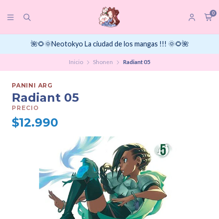
0
🌺🌻🌞Neotokyo La ciudad de los mangas !!! 🌞🌻🌺
Inicio
Shonen
Radiant 05
PANINI ARG
Radiant 05
PRECIO
$12.990