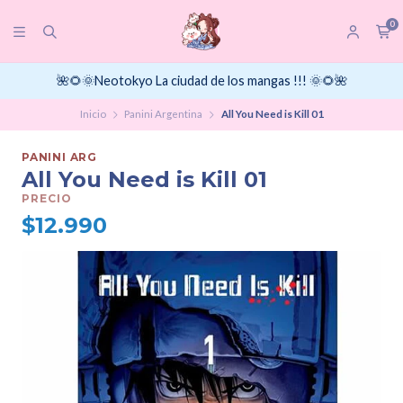
0
🌺🌻🌞Neotokyo La ciudad de los mangas !!! 🌞🌻🌺
Inicio
Panini Argentina
All You Need is Kill 01
PANINI ARG
All You Need is Kill 01
PRECIO
$12.990