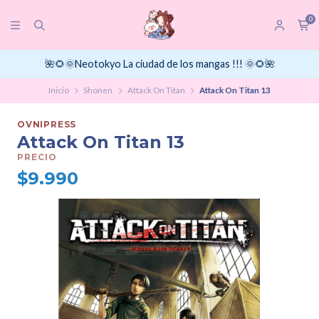
0
🌺🌻🌞Neotokyo La ciudad de los mangas !!! 🌞🌻🌺
Inicio
Shonen
Attack On Titan
Attack On Titan 13
OVNIPRESS
Attack On Titan 13
PRECIO
$9.990